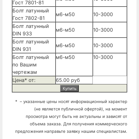
Гост 7801-81
Болт латунный
м6-м50
10-3000
Гост 7802-81
Болт латунный
м6-м50
10-3000
DIN 933
Болт латунный
м6-м50
10-3000
DIN 931
Болт латунный
м6-м50
10-3000
по Вашим
чертежам
Цена* от:
65.00 руб
Купить
* – указанные цены носят информационный характер
(не является публичной офертой), на момент
просмотра могут быть не актуальны и зависят от
объема заказа. Для получения коммерческого
предложения направьте заявку нашим специалистам.